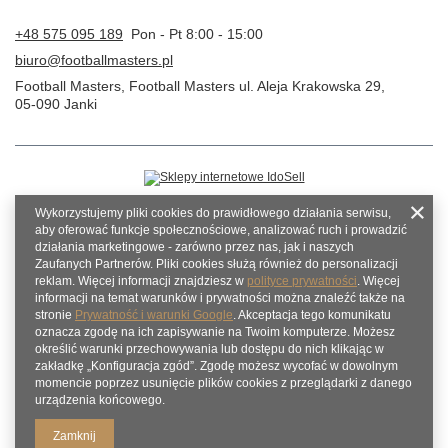
+48 575 095 189
Pon - Pt 8:00 - 15:00
biuro@footballmasters.pl
Football Masters
,
Football Masters ul. Aleja Krakowska 29
,
05-090
Janki
Wykorzystujemy pliki cookies do prawidłowego działania serwisu,
aby oferować funkcje społecznościowe, analizować ruch i prowadzić
działania marketingowe - zarówno przez nas, jak i naszych
Zaufanych Partnerów. Pliki cookies służą również do personalizacji
reklam. Więcej informacji znajdziesz w
polityce prywatności
. Więcej
informacji na temat warunków i prywatności można znaleźć także na
stronie
Prywatność i warunki Google
. Akceptacja tego komunikatu
oznacza zgodę na ich zapisywanie na Twoim komputerze. Możesz
określić warunki przechowywania lub dostępu do nich klikając w
zakładkę „Konfiguracja zgód”. Zgodę możesz wycofać w dowolnym
momencie poprzez usunięcie plików cookies z przeglądarki z danego
urządzenia końcowego.
Zamknij