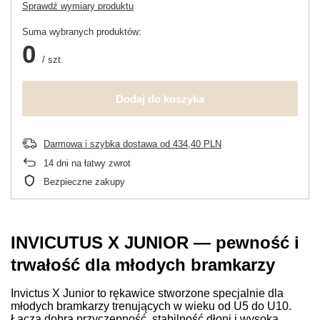
Sprawdź wymiary produktu
Suma wybranych produktów:
0
/
szt.
Dodaj do koszyka
Darmowa i szybka dostawa
od
434,40 PLN
14
dni na łatwy zwrot
Bezpieczne zakupy
INVICUTUS X JUNIOR — pewność i
trwałość dla młodych bramkarzy
Invictus X Junior to rękawice stworzone specjalnie dla
młodych bramkarzy trenujących w wieku od U5 do U10.
Łączą dobrą przyczepność, stabilność dłoni i wysoką