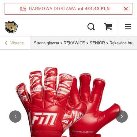
DARMOWA DOSTAWA
od 434,40 PLN
Wstecz
Strona główna
RĘKAWICE
SENIOR
Rękawice bramk