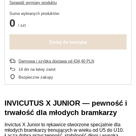
Sprawdź wymiary produktu
Suma wybranych produktów:
0
/
szt.
Dodaj do koszyka
Darmowa i szybka dostawa
od
434,40 PLN
14
dni na łatwy zwrot
Bezpieczne zakupy
INVICUTUS X JUNIOR — pewność i
trwałość dla młodych bramkarzy
Invictus X Junior to rękawice stworzone specjalnie dla
młodych bramkarzy trenujących w wieku od U5 do U10.
Łączą dobrą przyczepność, stabilność dłoni i wysoką