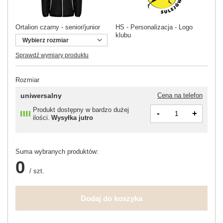
Ortalion czarny - senior/junior
HS - Personalizacja - Logo
HS
klubu
pl
Wybierz rozmiar
Sprawdź wymiary produktu
Rozmiar
uniwersalny
Cena na telefon
Produkt dostępny w bardzo dużej
-
+
ilości
Wysyłka
jutro
Suma wybranych produktów:
0
/
szt.
Dodaj do koszyka