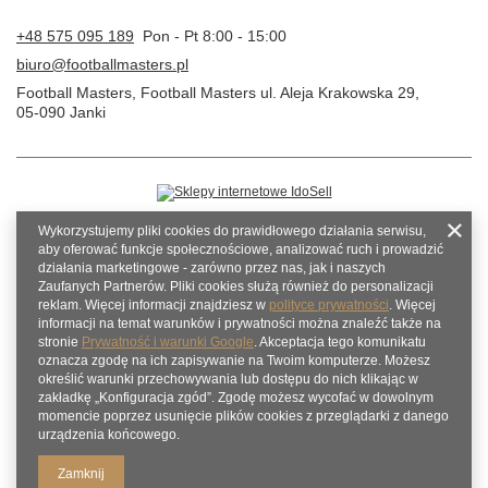
+48 575 095 189
Pon - Pt 8:00 - 15:00
biuro@footballmasters.pl
Football Masters
,
Football Masters ul. Aleja Krakowska 29
,
05-090
Janki
Wykorzystujemy pliki cookies do prawidłowego działania serwisu,
aby oferować funkcje społecznościowe, analizować ruch i prowadzić
działania marketingowe - zarówno przez nas, jak i naszych
Zaufanych Partnerów. Pliki cookies służą również do personalizacji
reklam. Więcej informacji znajdziesz w
polityce prywatności
. Więcej
informacji na temat warunków i prywatności można znaleźć także na
stronie
Prywatność i warunki Google
. Akceptacja tego komunikatu
oznacza zgodę na ich zapisywanie na Twoim komputerze. Możesz
określić warunki przechowywania lub dostępu do nich klikając w
zakładkę „Konfiguracja zgód”. Zgodę możesz wycofać w dowolnym
momencie poprzez usunięcie plików cookies z przeglądarki z danego
urządzenia końcowego.
Zamknij