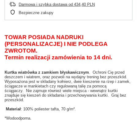
Darmowa i szybka dostawa
od
434,40 PLN
Bezpieczne zakupy
TOWAR POSIADA NADRUKI
(PERSONALIZACJE) I NIE PODLEGA
ZWROTOM.
Termin realizacji zamówienia to 14 dni.
Kurtka wiatrówka z zamkiem błyskawicznym
.
Ochroni Cię przed
deszczem i wiatrem, oraz pozwoli na wydajny trening bez przeszkód.
Wyposażona jest w składany kołnierz, dwie kieszenie na rzep i zamek,
ściągacze w man
k
ietach czy regulowaną talię za pomocą
ściągaczy.
Nie zajmuje również wiele miejsca - wewnątrz kurtki
znajduje się kieszeń do składania i przechowywania kurtki.
Graj bez
przeszkód.
Materiał
: 100% poliester tafta, 70 g/m².
*Wodoodporna.