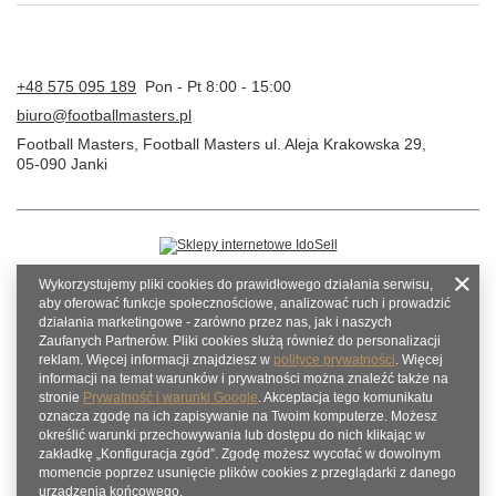
+48 575 095 189
Pon - Pt 8:00 - 15:00
biuro@footballmasters.pl
Football Masters
,
Football Masters ul. Aleja Krakowska 29
,
05-090
Janki
Wykorzystujemy pliki cookies do prawidłowego działania serwisu,
aby oferować funkcje społecznościowe, analizować ruch i prowadzić
działania marketingowe - zarówno przez nas, jak i naszych
Zaufanych Partnerów. Pliki cookies służą również do personalizacji
reklam. Więcej informacji znajdziesz w
polityce prywatności
. Więcej
informacji na temat warunków i prywatności można znaleźć także na
stronie
Prywatność i warunki Google
. Akceptacja tego komunikatu
oznacza zgodę na ich zapisywanie na Twoim komputerze. Możesz
określić warunki przechowywania lub dostępu do nich klikając w
zakładkę „Konfiguracja zgód”. Zgodę możesz wycofać w dowolnym
momencie poprzez usunięcie plików cookies z przeglądarki z danego
urządzenia końcowego.