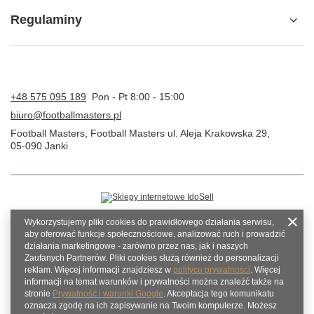
Regulaminy
+48 575 095 189
Pon - Pt 8:00 - 15:00
biuro@footballmasters.pl
Football Masters
,
Football Masters ul. Aleja Krakowska 29
,
05-090
Janki
Wykorzystujemy pliki cookies do prawidłowego działania serwisu,
aby oferować funkcje społecznościowe, analizować ruch i prowadzić
działania marketingowe - zarówno przez nas, jak i naszych
Zaufanych Partnerów. Pliki cookies służą również do personalizacji
reklam. Więcej informacji znajdziesz w
polityce prywatności
. Więcej
informacji na temat warunków i prywatności można znaleźć także na
stronie
Prywatność i warunki Google
. Akceptacja tego komunikatu
oznacza zgodę na ich zapisywanie na Twoim komputerze. Możesz