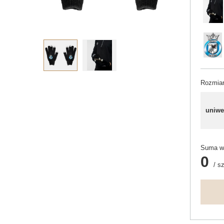
Rozmia
uniwe
Suma wy
0
/
sz