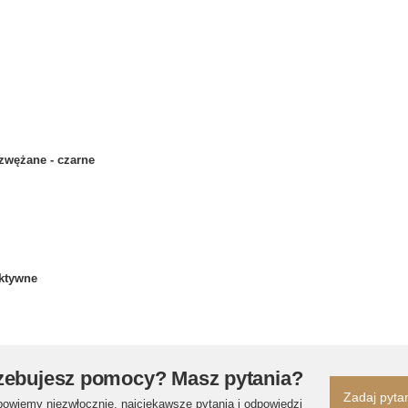
wężane - czarne
aktywne
zebujesz pomocy? Masz pytania?
Zadaj pyta
powiemy niezwłocznie, najciekawsze pytania i odpowiedzi