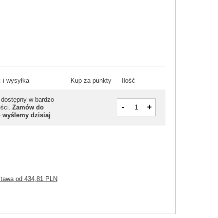
 i wysyłka
Kup za punkty
Ilość
 dostępny w bardzo
-
+
ości
Zamów do
o wyślemy dzisiaj
stawa
od
434,81 PLN