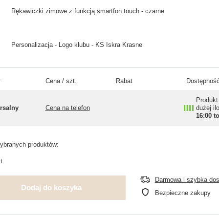
Rękawiczki zimowe z funkcją smartfon touch - czarne
Personalizacja - Logo klubu - KS Iskra Krasne
r
Cena / szt.
Rabat
Dostępność
Produkt
rsalny
Cena na telefon
dużej il
16:00 t
branych produktów:
t.
Darmowa i szybka do
Dodaj do koszyka
Bezpieczne zakupy