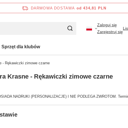
DARMOWA DOSTAWA
od 434,81 PLN
Zaloguj się
Li
Zarejestruj się
Sprzęt dla klubów
e - Rękawiczki zimowe czarne
ra Krasne - Rękawiczki zimowe czarne
IADA NADRUKI (PERSONALIZACJE) I NIE PODLEGA ZWROTOM. Termin real
stawie